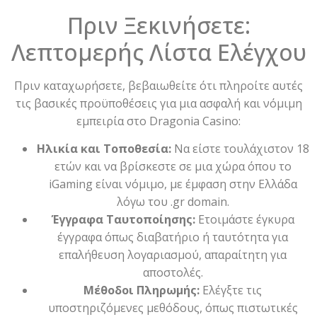
Πριν Ξεκινήσετε:
Λεπτομερής Λίστα Ελέγχου
Πριν καταχωρήσετε, βεβαιωθείτε ότι πληροίτε αυτές
τις βασικές προϋποθέσεις για μια ασφαλή και νόμιμη
εμπειρία στο Dragonia Casino:
Ηλικία και Τοποθεσία:
Να είστε τουλάχιστον 18
ετών και να βρίσκεστε σε μια χώρα όπου το
iGaming είναι νόμιμο, με έμφαση στην Ελλάδα
λόγω του .gr domain.
Έγγραφα Ταυτοποίησης:
Ετοιμάστε έγκυρα
έγγραφα όπως διαβατήριο ή ταυτότητα για
επαλήθευση λογαριασμού, απαραίτητη για
αποστολές.
Μέθοδοι Πληρωμής:
Ελέγξτε τις
υποστηριζόμενες μεθόδους, όπως πιστωτικές