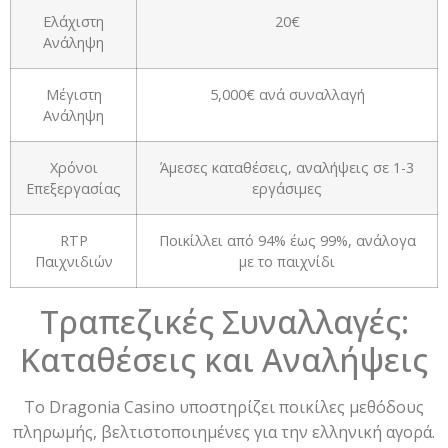
Ελάχιστη
20€
Ανάληψη
Μέγιστη
5,000€ ανά συναλλαγή
Ανάληψη
Χρόνοι
Άμεσες καταθέσεις, αναλήψεις σε 1-3
Επεξεργασίας
εργάσιμες
RTP
Ποικίλλει από 94% έως 99%, ανάλογα
Παιχνιδιών
με το παιχνίδι
Τραπεζικές Συναλλαγές:
Καταθέσεις και Αναλήψεις
Το Dragonia Casino υποστηρίζει ποικίλες μεθόδους
πληρωμής, βελτιστοποιημένες για την ελληνική αγορά.