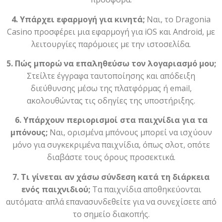
4. Υπάρχει εφαρμογή για κινητά;
Ναι, το Dragonia
Casino προσφέρει μια εφαρμογή για iOS και Android, με
λειτουργίες παρόμοιες με την ιστοσελίδα.
5. Πώς μπορώ να επαληθεύσω τον λογαριασμό μου;
Στείλτε έγγραφα ταυτοποίησης και απόδειξη
διεύθυνσης μέσω της πλατφόρμας ή email,
ακολουθώντας τις οδηγίες της υποστήριξης.
6. Υπάρχουν περιορισμοί στα παιχνίδια για τα
μπόνους;
Ναι, ορισμένα μπόνους μπορεί να ισχύουν
μόνο για συγκεκριμένα παιχνίδια, όπως σλοτ, οπότε
διαβάστε τους όρους προσεκτικά.
7. Τι γίνεται αν χάσω σύνδεση κατά τη διάρκεια
ενός παιχνιδιού;
Τα παιχνίδια αποθηκεύονται
αυτόματα· απλά επανασυνδεθείτε για να συνεχίσετε από
το σημείο διακοπής.