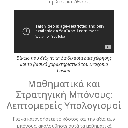
πρώτης κατάθεσης.
Βίντεο που δείχνει τη διαδικασία καταχώρησης
και τα βασικά χαρακτηριστικά του Dragonia
Casino.
Μαθηματικά και
Στρατηγική Μπόνους:
Λεπτομερείς Υπολογισμοί
Για να κατανοήσετε το κόστος και την αξία των
μπόνους, ακολουθήστε αυτά τα μαθηματικά