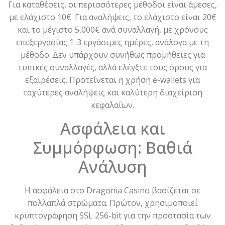
Για καταθέσεις, οι περισσότερες μέθοδοι είναι άμεσες,
με ελάχιστο 10€. Για αναλήψεις, το ελάχιστο είναι 20€
και το μέγιστο 5,000€ ανά συναλλαγή, με χρόνους
επεξεργασίας 1-3 εργάσιμες ημέρες, ανάλογα με τη
μέθοδο. Δεν υπάρχουν συνήθως προμήθειες για
τυπικές συναλλαγές, αλλά ελέγξτε τους όρους για
εξαιρέσεις. Προτείνεται η χρήση e-wallets για
ταχύτερες αναλήψεις και καλύτερη διαχείριση
κεφαλαίων.
Ασφάλεια και
Συμμόρφωση: Βαθιά
Ανάλυση
Η ασφάλεια στο Dragonia Casino βασίζεται σε
πολλαπλά στρώματα. Πρώτον, χρησιμοποιεί
κρυπτογράφηση SSL 256-bit για την προστασία των