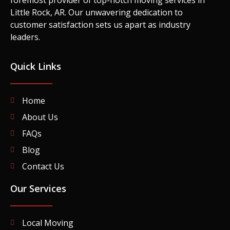
Little Rock, AR. Our unwavering dedication to
customer satisfaction sets us apart as industry
leaders.
Quick Links
Home
About Us
FAQs
Blog
Contact Us
Our Services
Local Moving