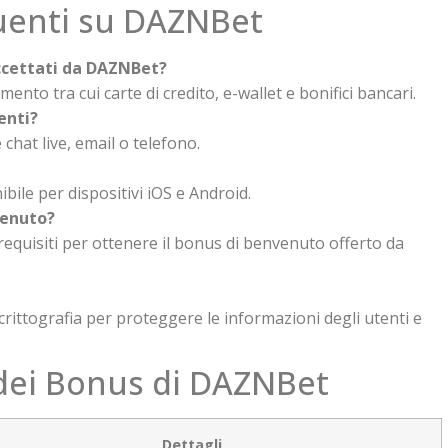
enti su DAZNBet
ccettati da DAZNBet?
nto tra cui carte di credito, e-wallet e bonifici bancari.
enti?
e chat live, email o telefono.
ile per dispositivi iOS e Android.
venuto?
requisiti per ottenere il bonus di benvenuto offerto da
 crittografia per proteggere le informazioni degli utenti e
dei Bonus di DAZNBet
Dettagli