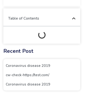
Table of Contents
Recent Post
Coronavirus disease 2019
cw-check-https://test.com/
Coronavirus disease 2019