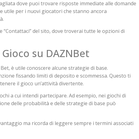
tagliata dove puoi trovare risposte immediate alle domande
e utile per i nuovi giocatori che stanno ancora
à.
e “Contattaci” del sito, dove troverai tutte le opzioni di
di Gioco su DAZNBet
et, è utile conoscere alcune strategie di base.
enzione fissando limiti di deposito e scommessa. Questo ti
tenere il gioco un’attività divertente.
iochi a cui intendi partecipare. Ad esempio, nei giochi di
ne delle probabilità e delle strategie di base può
 vantaggio ma ricorda di leggere sempre i termini associati