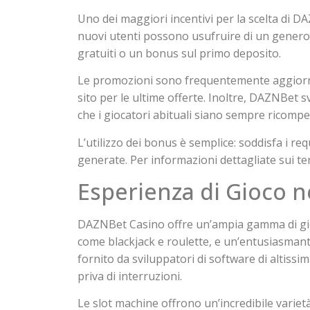
Uno dei maggiori incentivi per la scelta di DA
nuovi utenti possono usufruire di un gener
gratuiti o un bonus sul primo deposito.
Le promozioni sono frequentemente aggiornat
sito per le ultime offerte. Inoltre, DAZNBet
che i giocatori abituali siano sempre ricompe
L’utilizzo dei bonus è semplice: soddisfa i req
generate. Per informazioni dettagliate sui ter
Esperienza di Gioco 
DAZNBet Casino offre un’ampia gamma di giochi,
come blackjack e roulette, e un’entusiasmant
fornito da sviluppatori di software di altiss
priva di interruzioni.
Le slot machine offrono un’incredibile varietà 