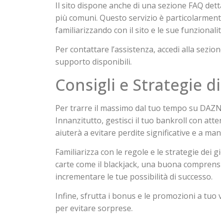
Il sito dispone anche di una sezione FAQ det
più comuni. Questo servizio è particolarment
familiarizzando con il sito e le sue funzionalit
Per contattare l’assistenza, accedi alla sezion
supporto disponibili.
Consigli e Strategie 
Per trarre il massimo dal tuo tempo su DAZNB
Innanzitutto, gestisci il tuo bankroll con att
aiuterà a evitare perdite significative e a man
Familiarizza con le regole e le strategie dei g
carte come il blackjack, una buona comprensio
incrementare le tue possibilità di successo.
Infine, sfrutta i bonus e le promozioni a tuo
per evitare sorprese.