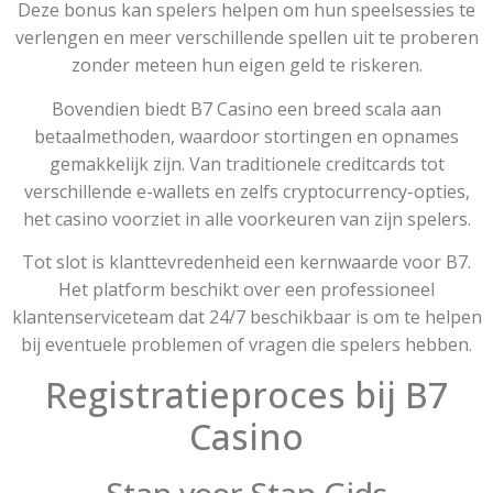
Deze bonus kan spelers helpen om hun speelsessies te
verlengen en meer verschillende spellen uit te proberen
zonder meteen hun eigen geld te riskeren.
Bovendien biedt B7 Casino een breed scala aan
betaalmethoden, waardoor stortingen en opnames
gemakkelijk zijn. Van traditionele creditcards tot
verschillende e-wallets en zelfs cryptocurrency-opties,
het casino voorziet in alle voorkeuren van zijn spelers.
Tot slot is klanttevredenheid een kernwaarde voor B7.
Het platform beschikt over een professioneel
klantenserviceteam dat 24/7 beschikbaar is om te helpen
bij eventuele problemen of vragen die spelers hebben.
Registratieproces bij B7
Casino