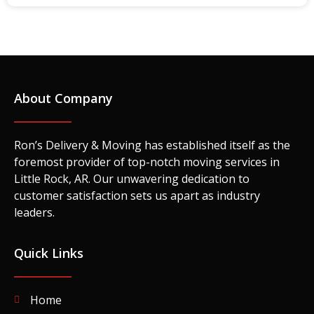
About Company
Ron’s Delivery & Moving has established itself as the
foremost provider of top-notch moving services in
Little Rock, AR. Our unwavering dedication to
customer satisfaction sets us apart as industry
leaders.
Quick Links
Home