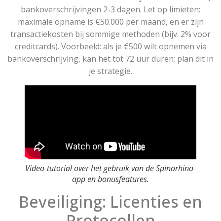
bankoverschrijvingen 2-3 dagen. Let op limieten:
maximale opname is €50.000 per maand, en er zijn
transactiekosten bij sommige methoden (bijv. 2% voor
creditcards). Voorbeeld: als je €500 wilt opnemen via
bankoverschrijving, kan het tot 72 uur duren; plan dit in
je strategie.
Video-tutorial over het gebruik van de Spinorhino-
app en bonusfeatures.
Beveiliging: Licenties en
Protocollen