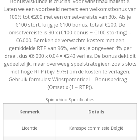
Bonuswiskunde is cruciaal voor winstmaximalisatie.
Laten we een voorbeeld nemen: een welkomstbonus van
100% tot €200 met een omsetvereiste van 30x. Als je
€100 stort, krijg je €100 bonus, totaal €200. De
omsetvereiste is 30 x (€100 bonus + €100 storting) =
€6.000. Bereken de verwachte kosten: met een
gemiddelde RTP van 96%, verlies je ongeveer 4% per
draai, dus €6.000 x 0.04 = €240 verlies. De bonus dekt dit
gedeeltelijk, maar overweeg speelstrategieën zoals slots
met hoge RTP (bijv. 97%) om de kosten te verlagen.
Gebruik formules: Winstpotentieel = Bonusbedrag –
(Omset x (1 – RTP)).
Spinorhino Specificaties
Kenmerk
Details
Licentie
Kansspelcommissie België