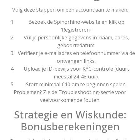
Volg deze stappen om een account aan te maken:
Bezoek de Spinorhino-website en klik op
‘Registreren’.
Vul je persoonlijke gegevens in: naam, adres,
geboortedatum.
Verifieer je e-mailadres en telefoonnummer via de
ontvangen links.
Upload je ID-bewijs voor KYC-controle (duurt
meestal 24-48 uur).
Stort minimaal €10 om te beginnen spelen.
Problemen? Zie de Troubleshooting-sectie voor
veelvoorkomende fouten.
Strategie en Wiskunde:
Bonusberekeningen