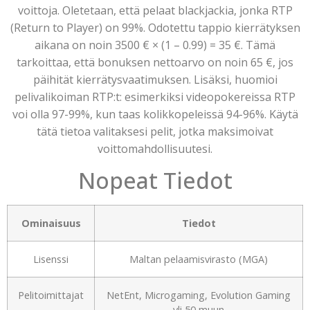
voittoja. Oletetaan, että pelaat blackjackia, jonka RTP
(Return to Player) on 99%. Odotettu tappio kierrätyksen
aikana on noin 3500 € × (1 – 0.99) = 35 €. Tämä
tarkoittaa, että bonuksen nettoarvo on noin 65 €, jos
päihität kierrätysvaatimuksen. Lisäksi, huomioi
pelivalikoiman RTP:t: esimerkiksi videopokereissa RTP
voi olla 97-99%, kun taas kolikkopeleissä 94-96%. Käytä
tätä tietoa valitaksesi pelit, jotka maksimoivat
voittomahdollisuutesi.
Nopeat Tiedot
Ominaisuus
Tiedot
Lisenssi
Maltan pelaamisvirasto (MGA)
Pelitoimittajat
NetEnt, Microgaming, Evolution Gaming
yli 50 muun