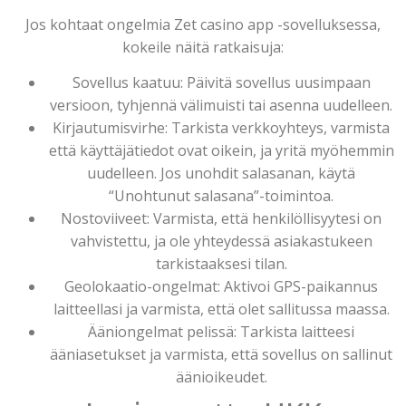
Jos kohtaat ongelmia Zet casino app -sovelluksessa,
kokeile näitä ratkaisuja:
Sovellus kaatuu: Päivitä sovellus uusimpaan
versioon, tyhjennä välimuisti tai asenna uudelleen.
Kirjautumisvirhe: Tarkista verkkoyhteys, varmista
että käyttäjätiedot ovat oikein, ja yritä myöhemmin
uudelleen. Jos unohdit salasanan, käytä
“Unohtunut salasana”-toimintoa.
Nostoviiveet: Varmista, että henkilöllisyytesi on
vahvistettu, ja ole yhteydessä asiakastukeen
tarkistaaksesi tilan.
Geolokaatio-ongelmat: Aktivoi GPS-paikannus
laitteellasi ja varmista, että olet sallitussa maassa.
Ääniongelmat pelissä: Tarkista laitteesi
ääniasetukset ja varmista, että sovellus on sallinut
äänioikeudet.