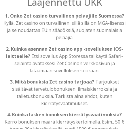
Laajennettu UKK
1. Onko Zet casino turvallinen pelaajille Suomessa?
Kyllä, Zet casino on turvallinen, sillä sillä on MGA-lisenssi
ja se noudattaa EU:n säädöksiä, suojaten suomalaisia
pelaajia.
2. Kuinka asennan Zet casino app -sovelluksen iOS-
laitteelle?
Etsi sovellus App Storessa tai käytä Safari-
selainta avataksesi Zet Casinon verkkosivun ja
lataamaan sovelluksen suoraan.
3. Mitä bonuksia Zet casino tarjoaa?
Tarjoukset
sisältävät tervetulobonuksen, ilmaiskierroksia ja
talletusbonuksia. Tarkista aina ehdot, kuten
kierrätysvaatimukset.
4. Kuinka lasken bonuksen kierrätysvaatimuksia?
Kerro bonuksen määrä kierrätyskertoimella. Esim., 50 €