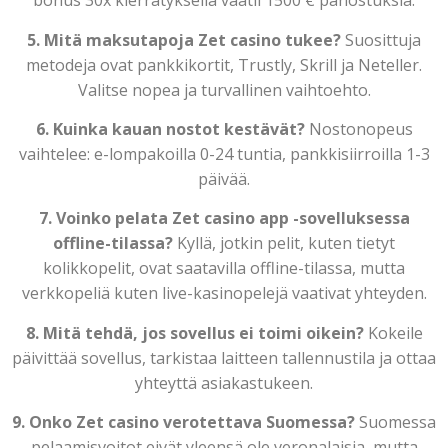
bonus 30x kierrätyksellä vaatii 1500 € panostuksia.
5. Mitä maksutapoja Zet casino tukee?
Suosittuja
metodeja ovat pankkikortit, Trustly, Skrill ja Neteller.
Valitse nopea ja turvallinen vaihtoehto.
6. Kuinka kauan nostot kestävät?
Nostonopeus
vaihtelee: e-lompakoilla 0-24 tuntia, pankkisiirroilla 1-3
päivää.
7. Voinko pelata Zet casino app -sovelluksessa
offline-tilassa?
Kyllä, jotkin pelit, kuten tietyt
kolikkopelit, ovat saatavilla offline-tilassa, mutta
verkkopeliä kuten live-kasinopelejä vaativat yhteyden.
8. Mitä tehdä, jos sovellus ei toimi oikein?
Kokeile
päivittää sovellus, tarkistaa laitteen tallennustila ja ottaa
yhteyttä asiakastukeen.
9. Onko Zet casino verotettava Suomessa?
Suomessa
pelaamisvoitot eivät yleensä ole veronalaisia, mutta