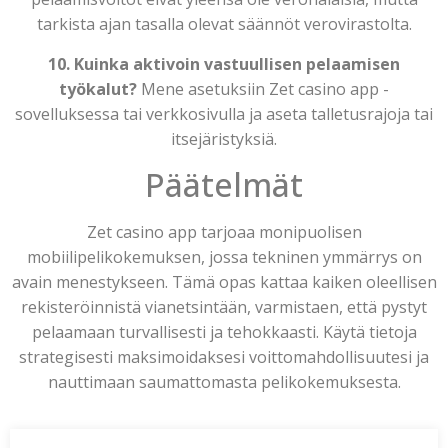
tarkista ajan tasalla olevat säännöt verovirastolta.
10. Kuinka aktivoin vastuullisen pelaamisen
työkalut?
Mene asetuksiin Zet casino app -
sovelluksessa tai verkkosivulla ja aseta talletusrajoja tai
itsejäristyksiä.
Päätelmät
Zet casino app tarjoaa monipuolisen
mobiilipelikokemuksen, jossa tekninen ymmärrys on
avain menestykseen. Tämä opas kattaa kaiken oleellisen
rekisteröinnistä vianetsintään, varmistaen, että pystyt
pelaamaan turvallisesti ja tehokkaasti. Käytä tietoja
strategisesti maksimoidaksesi voittomahdollisuutesi ja
nauttimaan saumattomasta pelikokemuksesta.