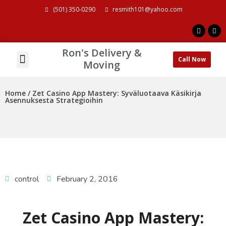
(501) 350-0290
resmith101@yahoo.com
Ron's Delivery &
Call Now
About Us
Contact Us
Moving
Home /
Zet Casino App Mastery: Syväluotaava Käsikirja
Asennuksesta Strategioihin
control
February 2, 2016
Zet Casino App Mastery: