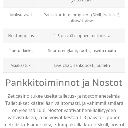
Maksutavat
Pankkikortit, e-lompakot (Skrill, Neteller),
pikavälitykset
Nostonopeus
1-3 päivää riippuen metodista
Tuetut kielet
Suomi, englanti, ruotsi, useita muita
Asiakastuki
Live-chat, sähköposti, puhelin
Pankkitoiminnot ja Nostot
Zet casino tukee useita talletus- ja nostomenetelmiä.
Talletukset käsitellään välittömästi, ja vähimmäismäärä
on yleensä 10 €. Nostot vaativat henkilöllisyyden
vahvistuksen, ja ne voivat kestää 1-3 päivää riippuen
metodista. Esimerkiksi, e-lompakoilla kuten Skrill, nostot