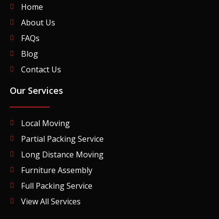
Home
About Us
FAQs
Blog
Contact Us
Our Services
Local Moving
Partial Packing Service
Long Distance Moving
Furniture Assembly
Full Packing Service
View All Services