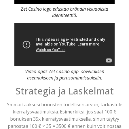
Zet Casino logo edustaa brändin visuaalista
identiteettiä.
Video-opas Zet Casino app -sovelluksen
asennukseen ja perusominaisuuksiin.
Strategia ja Laskelmat
Ymmärtääksesi bonusten todellisen arvon, tarkastele
kierrätysvaatimuksia. Esimerkiksi, jos saat 100 €
bonuksen 35x kierrätysvaatimuksella, sinun täytyy
panostaa 100 € × 35 = 3500 € ennen kuin voit nostaa